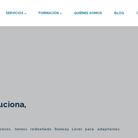
SERVICIOS
FORMACIÓN
QUIÉNES SOMOS
BLOG
uciona,
ocesos, hemos rediseñado Runway Level para adaptarnos